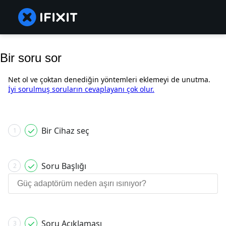
Bir soru sor
Net ol ve çoktan denediğin yöntemleri eklemeyi de unutma.
İyi sorulmuş soruların cevaplayanı çok olur.
Bir Cihaz seç
1
Soru Başlığı
2
Soru Açıklaması
3