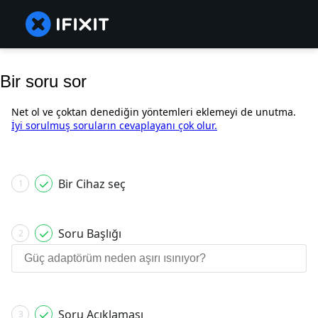
Bir soru sor
Net ol ve çoktan denediğin yöntemleri eklemeyi de unutma.
İyi sorulmuş soruların cevaplayanı çok olur.
Bir Cihaz seç
1
Soru Başlığı
2
Soru Açıklaması
3