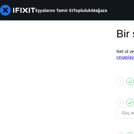
Eşyalarını Tamir Et
Topluluk
Mağaza
Bir
Net ol v
cevaplay
1
2