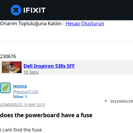
Onarım Topluluğuna Katılın -
Hesap Oluşturun
230676
Dell Inspiron 530s SFF
10 Soru
Jessica
@jessica71126
İtibar: 1
SEÇENEKLER
GÖNDERILDI:
16 MAY 2015
does the powerboard have a fuse
i cant find the fuse