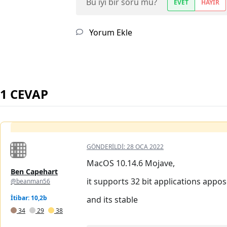
Bu iyi bir soru mu?
EVET
HAYIR
Yorum Ekle
1 CEVAP
GÖNDERILDI:
28 OCA 2022
MacOS 10.14.6 Mojave,
Ben Capehart
it supports 32 bit applications app
@beanman56
İtibar: 10,2b
and its stable
34
29
38