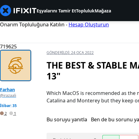
Eşyalarını Tamir Et
Topluluk
Mağaza
Onarım Topluluğuna Katılın -
Hesap Oluşturun
719625
GÖNDERILDI:
24 OCA 2022
THE BEST & STABLE M
13"
Farhan
Which MacOS is recommended as the mo
@irazaali
Catalina and Monterey but they keep o
İtibar: 35
2
1
Bu soruyu yanıtla
Ben de bu sorunu y