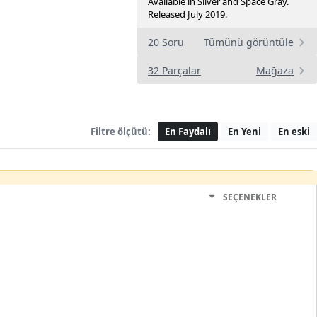
Available in Silver and Space Gray.
Released July 2019.
20 Soru
Tümünü görüntüle
32 Parçalar
Mağaza
Filtre ölçütü:
En Faydalı
En Yeni
En eski
SEÇENEKLER