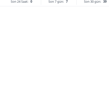
Son 24 Saat:
0
Son 7 gün:
7
Son 30 gün:
39