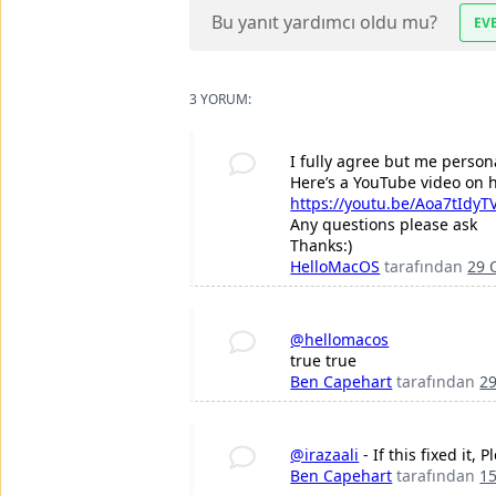
Bu yanıt yardımcı oldu mu?
EV
3 YORUM:
I fully agree but me person
Here’s a YouTube video on h
https://youtu.be/Aoa7tIdyT
Any questions please ask
Thanks:)
HelloMacOS
tarafından
29 
@hellomacos
true true
Ben Capehart
tarafından
2
@irazaali
- If this fixed it,
Ben Capehart
tarafından
15