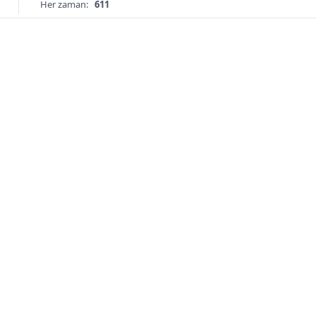
Her zaman:
611