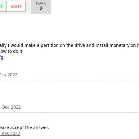
PUAN
ET
HAYIR
2
ally I would make a partition on the drive and install monetary on
ow to do it
Vg
Oca 2022
9 Oca 2022
 Please accept the answer.
 Kas 2022