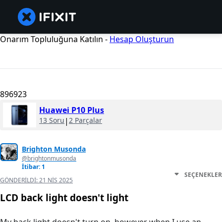
Onarım Topluluğuna Katılın -
Hesap Oluşturun
896923
Huawei P10 Plus
13 Soru
|
2 Parçalar
Brighton Musonda
@brightonmusonda
İtibar: 1
SEÇENEKLER
GÖNDERILDI:
21 NIS 2025
LCD back light doesn't light