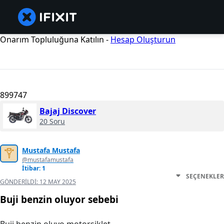
Onarım Topluluğuna Katılın -
Hesap Oluşturun
899747
Bajaj Discover
20 Soru
Mustafa Mustafa
@mustafamustafa
İtibar: 1
SEÇENEKLER
GÖNDERILDI:
12 MAY 2025
Buji benzin oluyor sebebi