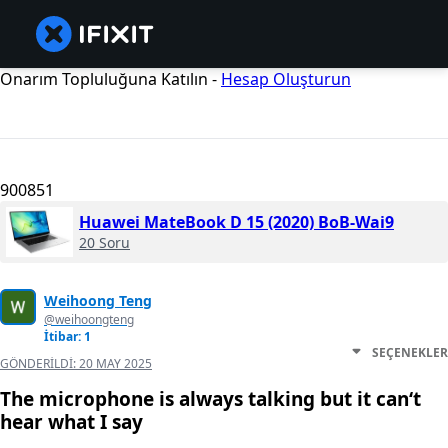
Onarım Topluluğuna Katılın -
Hesap Oluşturun
900851
Huawei MateBook D 15 (2020) BoB-Wai9
20 Soru
Weihoong Teng
@weihoongteng
İtibar: 1
SEÇENEKLER
GÖNDERILDI:
20 MAY 2025
The microphone is always talking but it can‘t
hear what I say