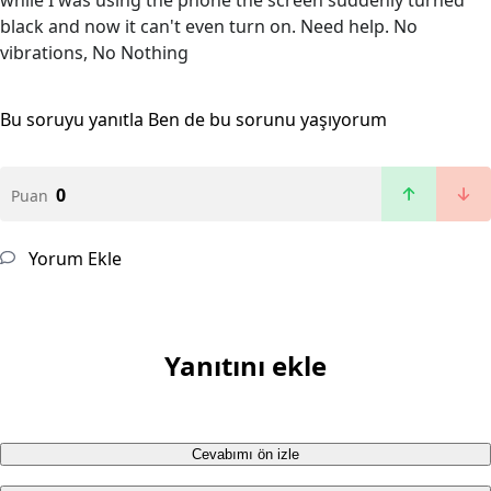
while I was using the phone the screen suddenly turned
black and now it can't even turn on. Need help. No
vibrations, No Nothing
Bu soruyu yanıtla
Ben de bu sorunu yaşıyorum
0
Puan
Yorum Ekle
Yanıtını ekle
Cevabımı ön izle