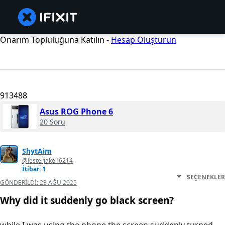
Onarım Topluluğuna Katılın -
Hesap Oluşturun
913488
Asus ROG Phone 6
20 Soru
ShytAim
@lesterjake16214
İtibar: 1
SEÇENEKLER
GÖNDERILDI:
23 AĞU 2025
Why did it suddenly go black screen?