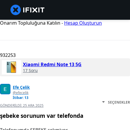
Onarım Topluluğuna Katılın -
Hesap Oluşturun
932253
Xiaomi Redmi Note 13 5G
17 Soru
Efe Çelik
@efecelik
İtibar: 13
SEÇENEKLER
GÖNDERILDI:
25 ARA 2025
şebeke sorunum var telefonda