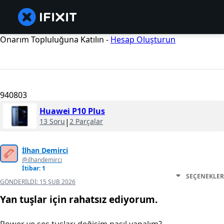
Onarım Topluluğuna Katılın -
Hesap Oluşturun
940803
Huawei P10 Plus
13 Soru
|
2 Parçalar
İlhan Demirci
@ilhandemirci
İtibar: 1
SEÇENEKLER
GÖNDERILDI:
15 ŞUB 2026
Yan tuşlar için rahatsız ediyorum.