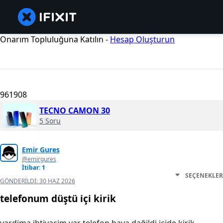
Onarım Topluluğuna Katılın -
Hesap Oluşturun
961908
TECNO CAMON 30
5 Soru
Emir Gures
@emirgures
İtibar: 1
SEÇENEKLER
GÖNDERILDI:
30 HAZ 2026
telefonum düştü i̇çi̇ kirik