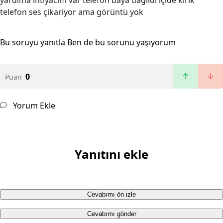
yardima i̇hti̇yacim var telefon baya dağildi i̇çi̇de kirik
telefon ses çikariyor ama görüntü yok
Bu soruyu yanıtla
Ben de bu sorunu yaşıyorum
0
Puan
Yorum Ekle
Yanıtını ekle
Cevabımı ön izle
Cevabımı gönder