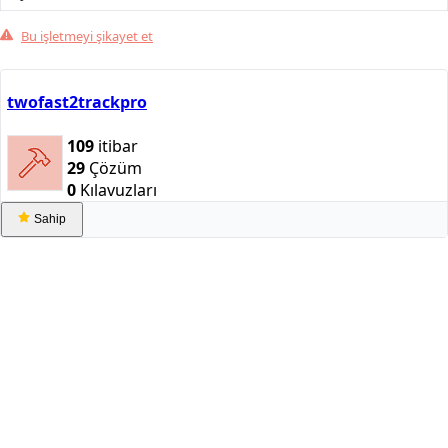
Bu işletmeyi şikayet et
twofast2trackpro
109
itibar
29
Çözüm
0
Kılavuzları
Sahip