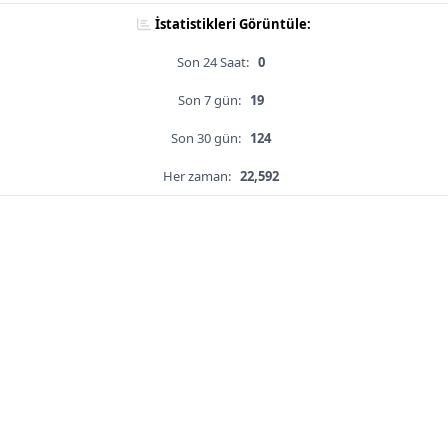
İstatistikleri Görüntüle:
Son 24 Saat:
0
Son 7 gün:
19
Son 30 gün:
124
Her zaman:
22,592