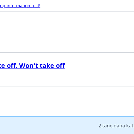
g information to it!
e off. Won't take off
2 tane daha katı