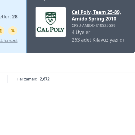
Cal Poly, Team 25-89,
etler:
28
Amido Spring 2010
CPSU-AMIDO-S10S25G89
4 Üyeler
263 adet Kılavuz yazıldı
daha rozet
Her zaman:
2,672