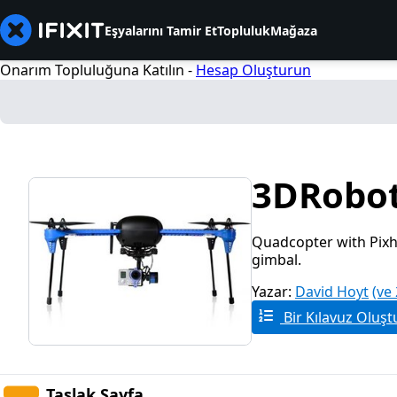
Eşyalarını Tamir Et
Topluluk
Mağaza
Onarım Topluluğuna Katılın -
Hesap Oluşturun
3DRoboti
Quadcopter with Pixha
gimbal.
Yazar:
David Hoyt
(ve
Bir Kılavuz Oluşt
Taslak Sayfa