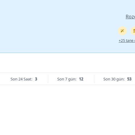
Roz
+25 tane 
Son 24 Saat:
3
Son 7 gün:
12
Son 30 gün:
53