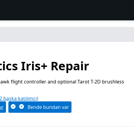
cs Iris+ Repair
wk flight controller and optional Tarot T-2D brushless
 2 başka katılımcı)
ur
Bende bundan var