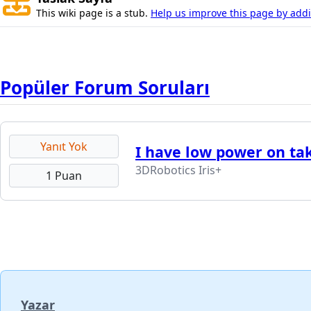
This wiki page is a stub.
Help us improve this page by addin
Popüler Forum Soruları
Yanıt Yok
I have low power on tak
3DRobotics Iris+
1 Puan
Yazar