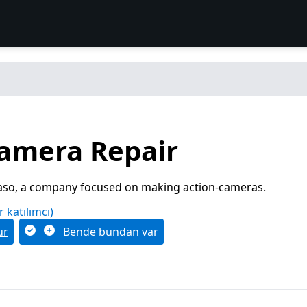
amera Repair
so, a company focused on making action-cameras.
r katılımcı)
ur
Bende bundan var