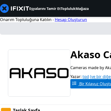
Eşyalarını Tamir Et
Topluluk
Mağaza
Onarım Topluluğuna Katılın -
Hesap Oluşturun
Akaso C
Cameras made by Aka
Yazar:
tqd
(ve bir diğe
Bir Kılavuz Oluşt
Taslak Sayfa