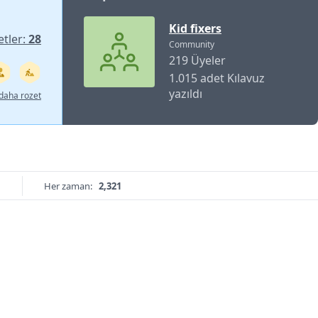
Kid fixers
etler:
28
Community
219 Üyeler
1.015 adet Kılavuz
yazıldı
daha rozet
Her zaman:
2,321