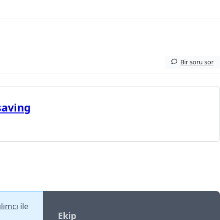
Bir soru sor
saving
lımcı
ile
Ekip