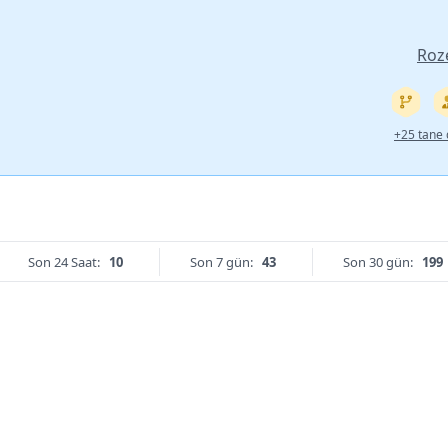
Roz
+25 tane 
Son 24 Saat:
10
Son 7 gün:
43
Son 30 gün:
199