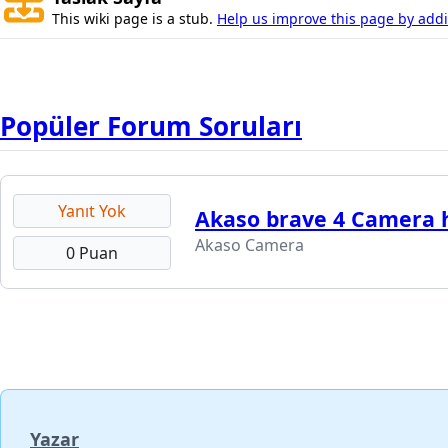
This wiki page is a stub.
Help us improve this page by addin
Popüler Forum Soruları
Yanıt Yok
Akaso brave 4 Camera h
Akaso Camera
0 Puan
Yazar