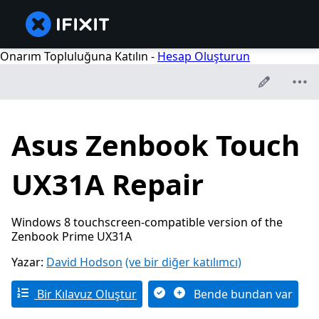
Onarım Topluluğuna Katılın -
Hesap Oluşturun
Asus Zenbook Touch
UX31A Repair
Windows 8 touchscreen-compatible version of the
Zenbook Prime UX31A
Yazar:
David Hodson
(ve bir diğer katılımcı)
Bir Kılavuz Oluştur
Bende bundan var