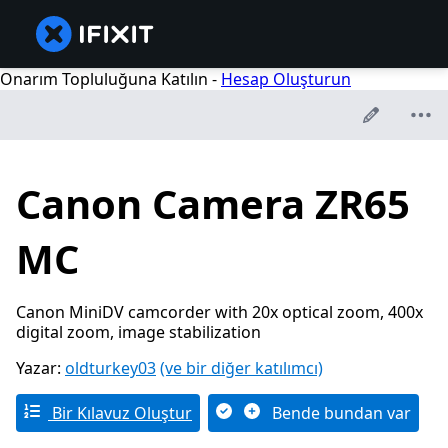
Onarım Topluluğuna Katılın -
Hesap Oluşturun
Canon Camera ZR65
MC
Canon MiniDV camcorder with 20x optical zoom, 400x
digital zoom, image stabilization
Yazar:
oldturkey03
(ve bir diğer katılımcı)
Bir Kılavuz Oluştur
Bende bundan var