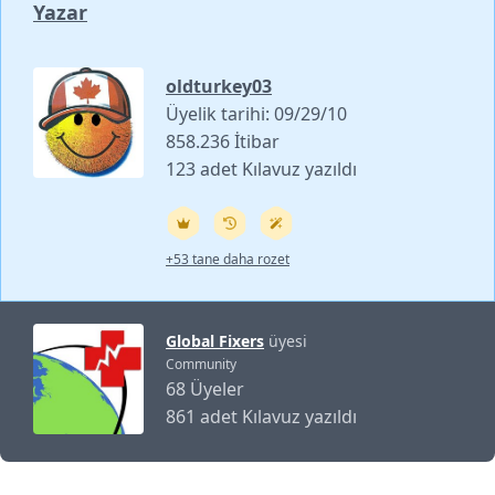
Yazar
oldturkey03
Üyelik tarihi: 09/29/10
858.236 İtibar
123 adet Kılavuz yazıldı
+53 tane daha rozet
Global Fixers
üyesi
Community
68 Üyeler
861 adet Kılavuz yazıldı