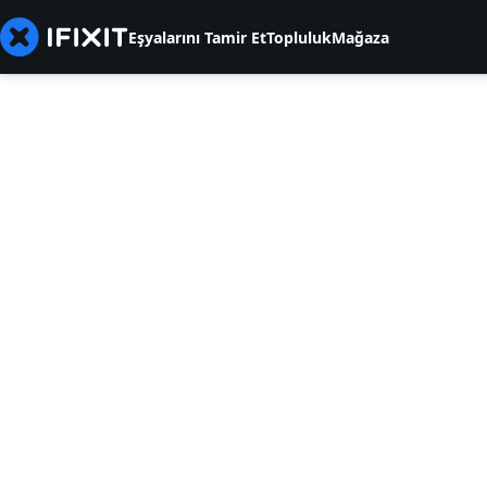
Eşyalarını Tamir Et
Topluluk
Mağaza