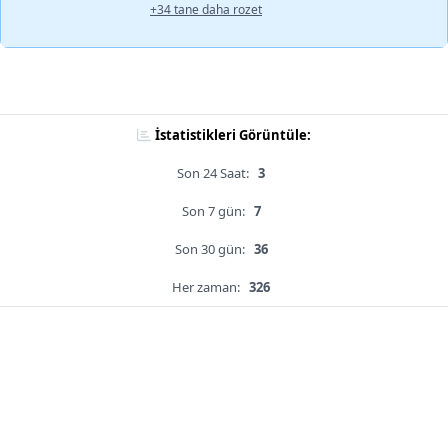
+34 tane daha rozet
İstatistikleri Görüntüle:
Son 24 Saat:
3
Son 7 gün:
7
Son 30 gün:
36
Her zaman:
326