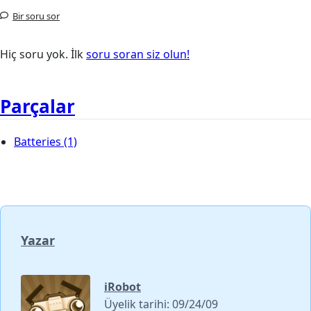
Bir soru sor
Hiç soru yok. İlk
soru soran siz olun!
Parçalar
Batteries
(1)
Yazar
iRobot
Üyelik tarihi: 09/24/09