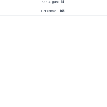
Son 30 gün:
15
Her zaman:
165