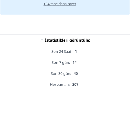
+34 tane daha rozet
İstatistikleri Görüntüle:
Son 24 Saat:
1
Son 7 gün:
14
Son 30 gün:
45
Her zaman:
307