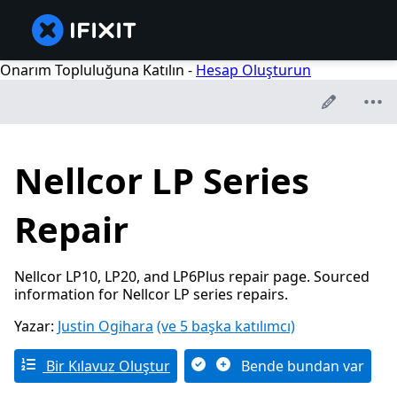
Onarım Topluluğuna Katılın -
Hesap Oluşturun
Nellcor LP Series
Repair
Nellcor LP10, LP20, and LP6Plus repair page. Sourced
information for Nellcor LP series repairs.
Yazar:
Justin Ogihara
(ve 5 başka katılımcı)
Bir Kılavuz Oluştur
Bende bundan var