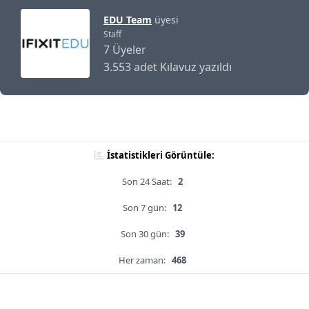
EDU Team
üyesi
Staff
7 Üyeler
3.553 adet Kılavuz yazıldı
İstatistikleri Görüntüle:
Son 24 Saat:
2
Son 7 gün:
12
Son 30 gün:
39
Her zaman:
468