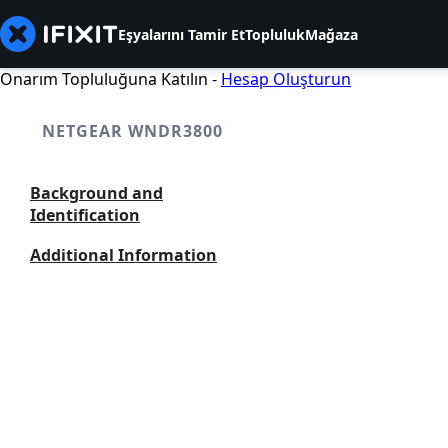
Eşyalarını Tamir Et
Topluluk
Mağaza
Onarım Topluluğuna Katılın -
Hesap Oluşturun
NETGEAR WNDR3800
Background and
Identification
Additional Information