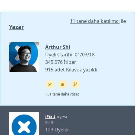
11 tane daha katılımcı
ile
Yazar
Arthur Shi
Üyelik tarihi: 01/03/18
345.076 İtibar
915 adet Kılavuz yazıldı
+51 tane daha rozet
iFixit
üyesi
Staff
123 Üyeler