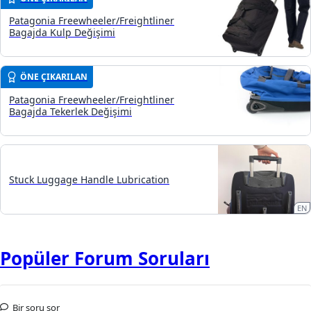
Patagonia Freewheeler/Freightliner
Bagajda Kulp Değişimi
ÖNE ÇIKARILAN
Patagonia Freewheeler/Freightliner
Bagajda Tekerlek Değişimi
Stuck Luggage Handle Lubrication
EN
Popüler Forum Soruları
Bir soru sor