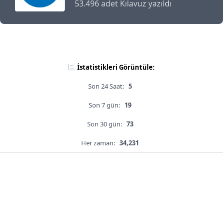
53.496 adet Kılavuz yazıldı
İstatistikleri Görüntüle:
Son 24 Saat:
5
Son 7 gün:
19
Son 30 gün:
73
Her zaman:
34,231