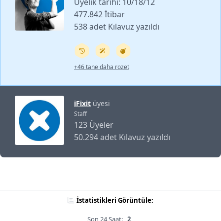
Üyelik tarihi: 10/18/12
477.842 İtibar
538 adet Kılavuz yazıldı
+46 tane daha rozet
iFixit
üyesi
Staff
123 Üyeler
50.294 adet Kılavuz yazıldı
İstatistikleri Görüntüle:
Son 24 Saat:
2