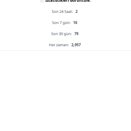
İstatistikleri Görüntüle:
Son 24 Saat:
2
Son 7 gün:
16
Son 30 gün:
79
Her zaman:
2,957