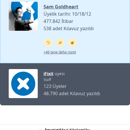
Sam Goldheart
Üyelik tarihi: 10/18/12
477.842 İtibar
538 adet Kılavuz yazıldı
+46 tane daha rozet
iFixit
üyesi
Staff
123 Üyeler
48.790 adet Kılavuz yazıldı