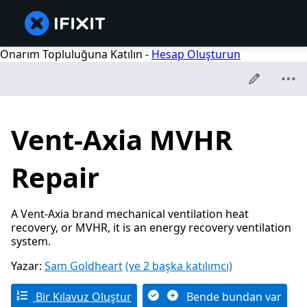
Onarım Topluluğuna Katılın -
Hesap Oluşturun
Vent-Axia MVHR
Repair
A Vent-Axia brand mechanical ventilation heat
recovery, or MVHR, it is an energy recovery ventilation
system.
Yazar:
Sam Goldheart
(ve 2 başka katılımcı)
Bir Kılavuz Oluştur
Bende bundan var