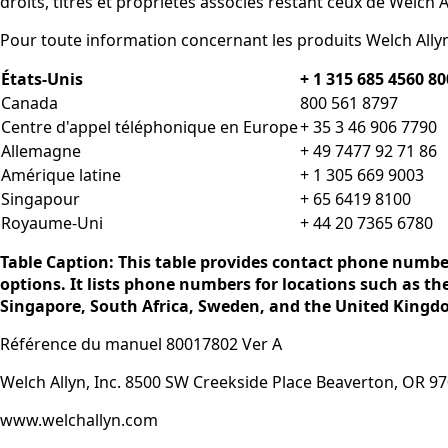
droits, titres et propriétés associés restant ceux de Welch 
Pour toute information concernant les produits Welch Allyn
États-Unis
+ 1 315 685 4560 8
Canada
800 561 8797
Centre d'appel téléphonique en Europe
+ 35 3 46 906 7790
Allemagne
+ 49 7477 92 71 86
Amérique latine
+ 1 305 669 9003
Singapour
+ 65 6419 8100
Royaume-Uni
+ 44 20 7365 6780
Table Caption: This table provides contact phone number
options. It lists phone numbers for locations such as t
Singapore, South Africa, Sweden, and the United Kingd
Référence du manuel 80017802 Ver A
Welch Allyn, Inc. 8500 SW Creekside Place Beaverton, OR 9
www.welchallyn.com