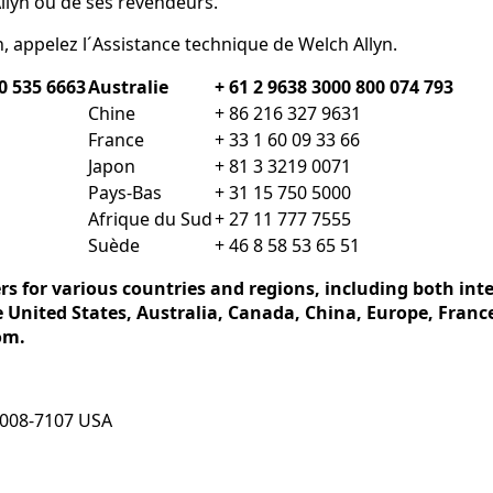
Allyn ou de ses revendeurs.
, appelez l´Assistance technique de Welch Allyn.
00 535 6663
Australie
+ 61 2 9638 3000 800 074 793
Chine
+ 86 216 327 9631
France
+ 33 1 60 09 33 66
Japon
+ 81 3 3219 0071
Pays-Bas
+ 31 15 750 5000
Afrique du Sud
+ 27 11 777 7555
Suède
+ 46 8 58 53 65 51
s for various countries and regions, including both inte
he United States, Australia, Canada, China, Europe, Fran
om.
7008-7107 USA