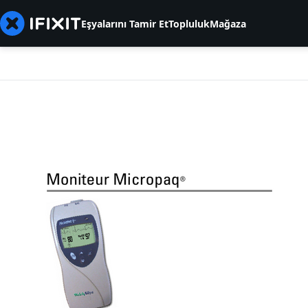
Eşyalarını Tamir Et
Topluluk
Mağaza