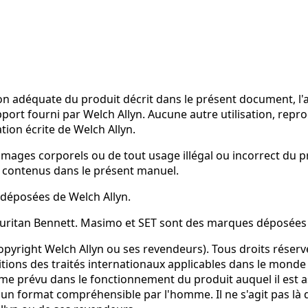
ion adéquate du produit décrit dans le présent document, l'
upport fourni par Welch Allyn. Aucune autre utilisation, re
ation écrite de Welch Allyn.
ages corporels ou de tout usage illégal ou incorrect du pr
s contenus dans le présent manuel.
 déposées de Welch Allyn.
Puritan Bennett. Masimo et SET sont des marques déposée
copyright Welch Allyn ou ses revendeurs). Tous droits réservé
sitions des traités internationaux applicables dans le monde
omme prévu dans le fonctionnement du produit auquel il est as
ormat compréhensible par l'homme. Il ne s'agit pas là d'un