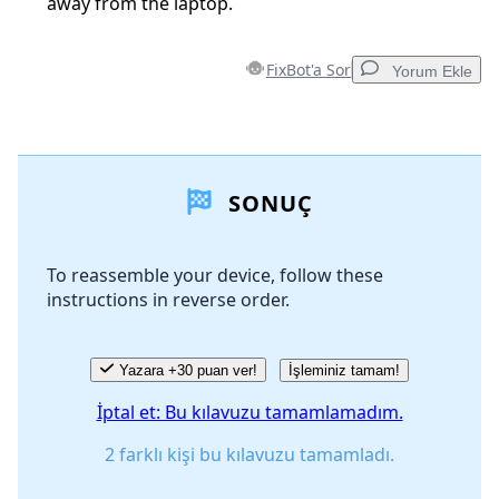
away from the laptop.
FixBot'a Sor
Yorum Ekle
Yorum Ekle
SONUÇ
Yorum Ekle
To reassemble your device, follow these
instructions in reverse order.
İptal
Yorum gönder
Yazara +30 puan ver!
İşleminiz tamam!
İptal et: Bu kılavuzu tamamlamadım.
2 farklı kişi bu kılavuzu tamamladı.