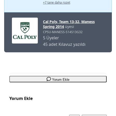
+7 tane daha rozet
Cal Poly, Team 13-32, Maness
Spring 2014
üyesi
CPSU-MANESS-S14S13G32
5 Üyeler
45 adet Kılavuz yazıldı
Yorum Ekle
Yorum Ekle