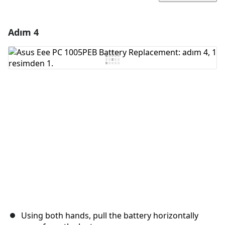
Adım 4
Yorum Ekle
Yorum Ekle
İptal
Yorum gönder
Using both hands, pull the battery horizontally