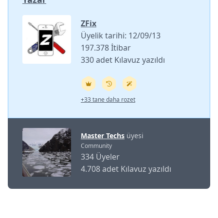
ZFix
Üyelik tarihi: 12/09/13
197.378 İtibar
330 adet Kılavuz yazıldı
+33 tane daha rozet
Master Techs
üyesi
Community
334 Üyeler
4.708 adet Kılavuz yazıldı