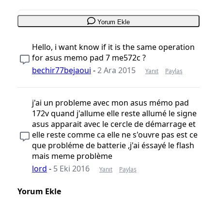
Yorum Ekle
Hello, i want know if it is the same operation
for asus memo pad 7 me572c ?
bechir77bejaoui
-
2 Ara 2015
Yanıt
Paylaş
j'ai un probleme avec mon asus mémo pad
172v quand j'allume elle reste allumé le signe
asus apparait avec le cercle de démarrage et
elle reste comme ca elle ne s'ouvre pas est ce
que probléme de batterie ,j'ai éssayé le flash
mais meme problème
lord
-
5 Eki 2016
Yanıt
Paylaş
Yorum Ekle