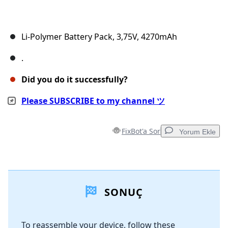
Li-Polymer Battery Pack, 3,75V, 4270mAh
.
Did you do it successfully?
Please SUBSCRIBE to my channel ツ
FixBot'a Sor
Yorum Ekle
Yorum Ekle
SONUÇ
Yorum Ekle
To reassemble your device, follow these