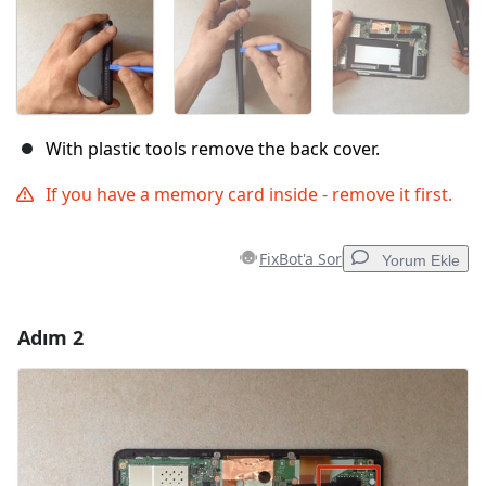
With plastic tools remove the back cover.
If you have a memory card inside - remove it first.
FixBot'a Sor
Yorum Ekle
Adım 2
Yorum Ekle
Yorum Ekle
İptal
Yorum gönder