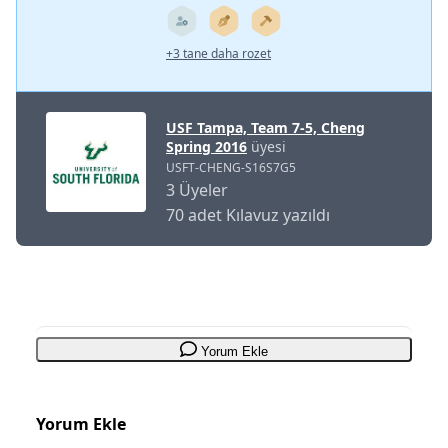
+3 tane daha rozet
USF Tampa, Team 7-5, Cheng
Spring 2016
üyesi
USFT-CHENG-S16S7G5
3 Üyeler
70 adet Kılavuz yazıldı
Yorum Ekle
Yorum Ekle