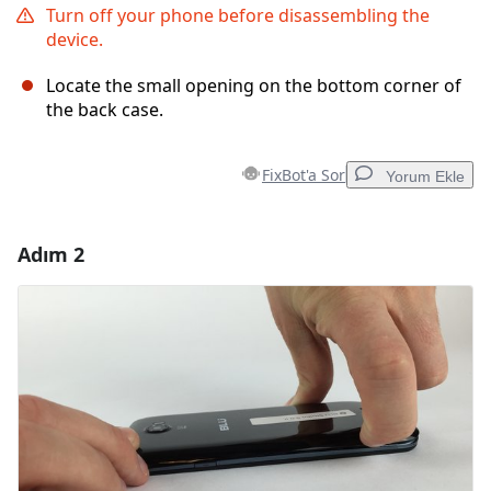
Turn off your phone before disassembling the
device.
Locate the small opening on the bottom corner of
the back case.
FixBot'a Sor
Yorum Ekle
Adım 2
Yorum Ekle
Yorum Ekle
İptal
Yorum gönder