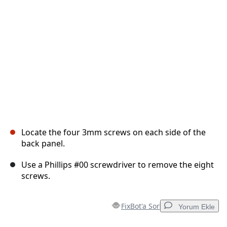
İptal
Yorum gönder
Locate the four 3mm screws on each side of the
back panel.
Use a Phillips #00 screwdriver to remove the eight
screws.
FixBot'a Sor
Yorum Ekle