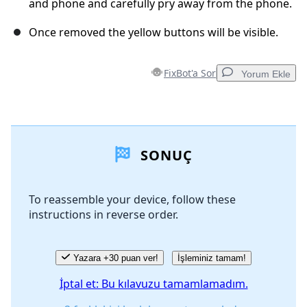
and phone and carefully pry away from the phone.
Once removed the yellow buttons will be visible.
FixBot'a Sor
Yorum Ekle
Yorum Ekle
SONUÇ
Yorum Ekle
To reassemble your device, follow these
instructions in reverse order.
İptal
Yorum gönder
Yazara +30 puan ver!
İşleminiz tamam!
İptal et: Bu kılavuzu tamamlamadım.