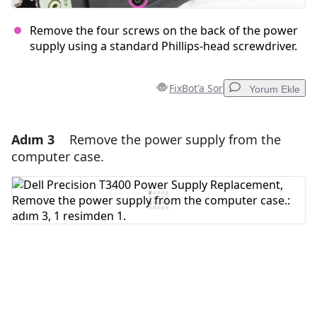
Remove the four screws on the back of the power
supply using a standard Phillips-head screwdriver.
FixBot'a Sor
Yorum Ekle
Adım 3
Remove the power supply from the
Yorum Ekle
computer case.
Yorum Ekle
İptal
Yorum gönder