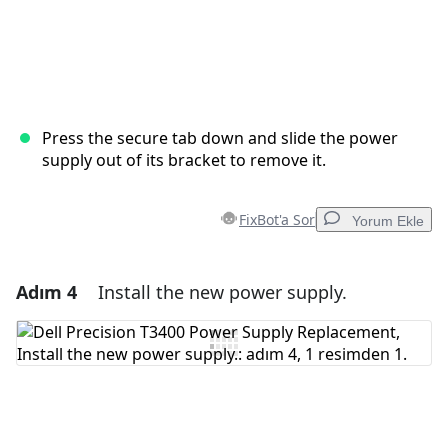
Press the secure tab down and slide the power
supply out of its bracket to remove it.
FixBot'a Sor
Yorum Ekle
Adım 4
Install the new power supply.
Yorum Ekle
Yorum Ekle
İptal
Yorum gönder