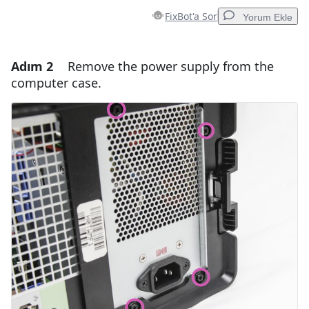
FixBot'a Sor
Yorum Ekle
Adım 2
Remove the power supply from the
Yorum Ekle
computer case.
Yorum Ekle
İptal
Yorum gönder