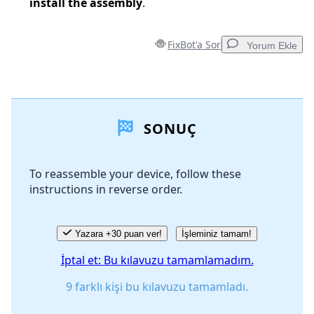
install the assembly
.
FixBot'a Sor
Yorum Ekle
Yorum Ekle
SONUÇ
Yorum Ekle
To reassemble your device, follow these
instructions in reverse order.
İptal
Yorum gönder
Yazara +30 puan ver!
İşleminiz tamam!
İptal et: Bu kılavuzu tamamlamadım.
9 farklı kişi bu kılavuzu tamamladı.