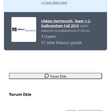
+2 tane daha rozet
UMass Dartmouth, Team 1-2,
Gulbrandsen Fall 2013
üyesi
UMASSD-GULBRANDSEN-F13S1G2
3 Üyeler
57 adet Kılavuz yazıldı
Yorum Ekle
Yorum Ekle