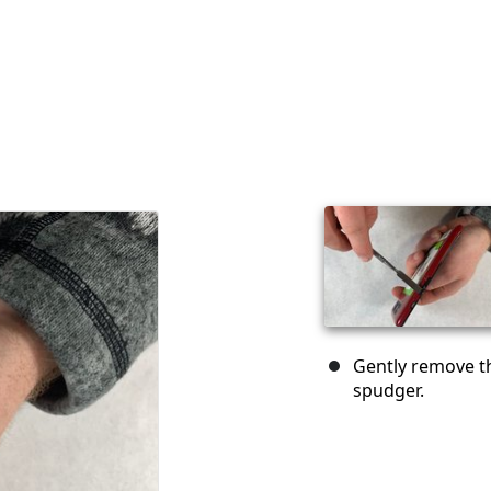
Gently remove th
spudger.