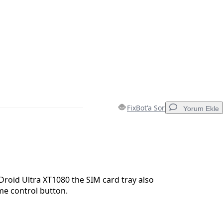
FixBot'a Sor
Yorum Ekle
Yorum Ekle
Droid Ultra XT1080 the SIM card tray also
me control button.
İptal
Yorum gönder