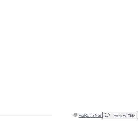
FixBot'a Sor
Yorum Ekle
Yorum Ekle