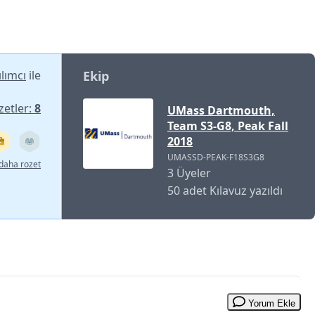
lımcı
ile
Ekip
zetler:
8
UMass Dartmouth,
Team S3-G8, Peak Fall
2018
UMASSD-PEAK-F18S3G8
daha rozet
3 Üyeler
50 adet Kılavuz yazıldı
Yorum Ekle