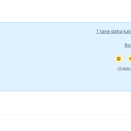
1 tane daha katı
Ro
+5 tane 