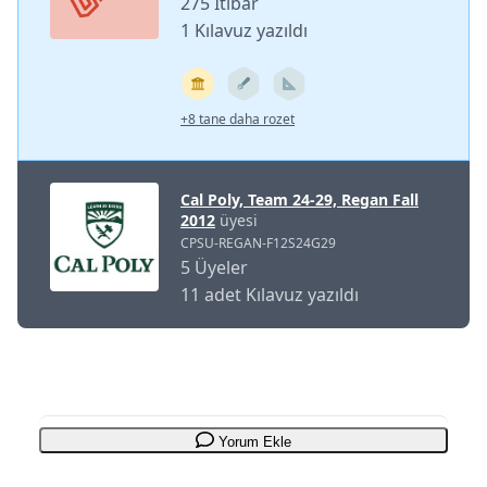
275 İtibar
1 Kılavuz yazıldı
+8 tane daha rozet
Cal Poly, Team 24-29, Regan Fall
2012
üyesi
CPSU-REGAN-F12S24G29
5 Üyeler
11 adet Kılavuz yazıldı
Yorum Ekle