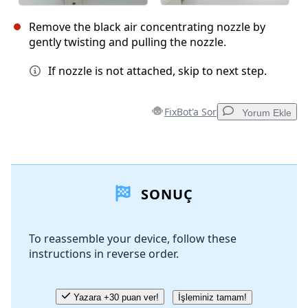
Remove the black air concentrating nozzle by
gently twisting and pulling the nozzle.
If nozzle is not attached, skip to next step.
FixBot'a Sor
Yorum Ekle
Yorum Ekle
SONUÇ
Yorum Ekle
To reassemble your device, follow these
instructions in reverse order.
İptal
Yorum gönder
Yazara +30 puan ver!
İşleminiz tamam!