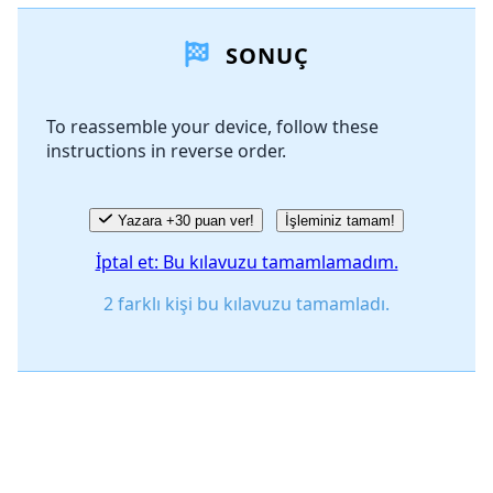
Yorum Ekle
SONUÇ
Yorum Ekle
To reassemble your device, follow these
instructions in reverse order.
İptal
Yorum gönder
Yazara +30 puan ver!
İşleminiz tamam!
İptal et: Bu kılavuzu tamamlamadım.
2 farklı kişi bu kılavuzu tamamladı.