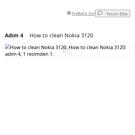
FixBot'a Sor
Yorum Ekle
Adım 4
How to clean Nokia 3120
Yorum Ekle
Yorum Ekle
İptal
Yorum gönder