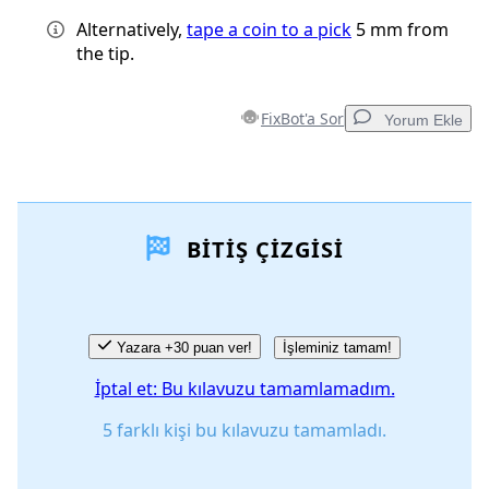
Alternatively,
tape a coin to a pick
5 mm from
the tip.
FixBot'a Sor
Yorum Ekle
Yorum Ekle
BITIŞ ÇIZGISI
Yorum Ekle
İptal
Yorum gönder
Yazara +30 puan ver!
İşleminiz tamam!
İptal et: Bu kılavuzu tamamlamadım.
5 farklı kişi bu kılavuzu tamamladı.