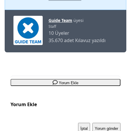
Guide Team
üyesi
Staff
10 Üyeler
35.670 adet Kılavuz yazıldı
Yorum Ekle
Yorum Ekle
İptal
Yorum gönder