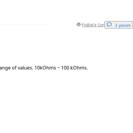
FixBot'a Sor
1 yorum
Yorum Ekle
range of values. 10kOhms ~ 100 kOhms.
İptal
Yorum gönder