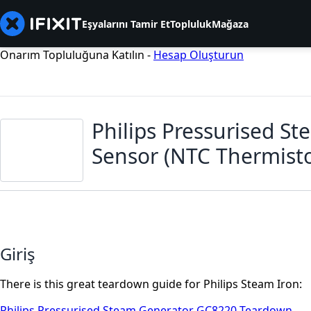
Eşyalarını Tamir Et
Topluluk
Mağaza
Onarım Topluluğuna Katılın -
Hesap Oluşturun
Philips Pressurised S
Sensor (NTC Thermist
Giriş
There is this great teardown guide for Philips Steam Iron:
Philips Pressurised Steam Generator GC8220 Teardown