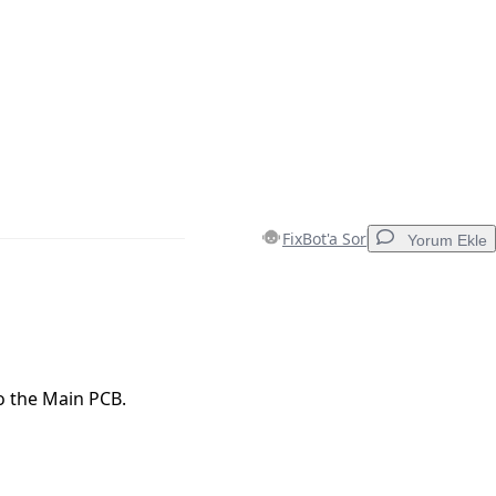
FixBot'a Sor
Yorum Ekle
Yorum Ekle
to the Main PCB.
İptal
Yorum gönder