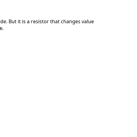
ode. But it is a resistor that changes value
e.
İptal
Yorum gönder