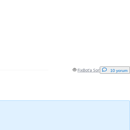
FixBot'a Sor
10 yorum
Yorum Ekle
İptal
Yorum gönder