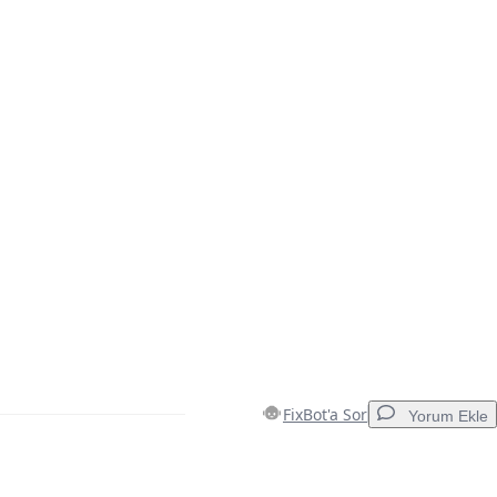
FixBot'a Sor
Yorum Ekle
Yorum Ekle