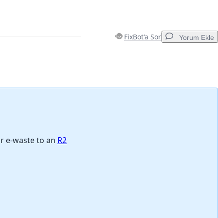
FixBot'a Sor
Yorum Ekle
Yorum Ekle
İptal
Yorum gönder
ur e-waste to an
R2