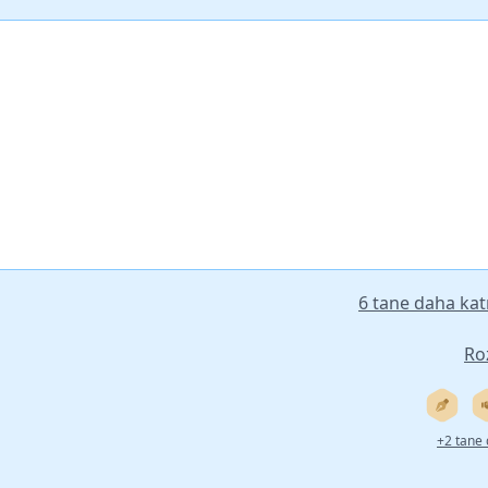
6 tane daha katı
Ro
+2 tane 