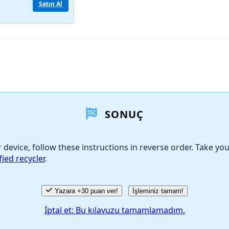
Satın Al
SONUÇ
device, follow these instructions in reverse order. Take yo
fied recycler
.
Yazara +30 puan ver!
İşleminiz tamam!
İptal et: Bu kılavuzu tamamlamadım.