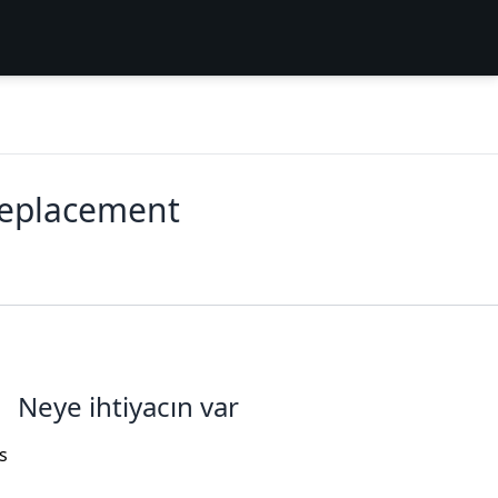
Replacement
Neye ihtiyacın var
s