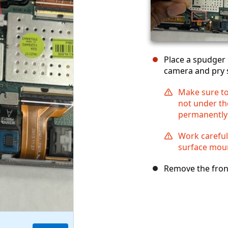
Place a spudger 
camera and pry s
Make sure to
not under th
permanently
Work carefull
surface mou
Remove the fron