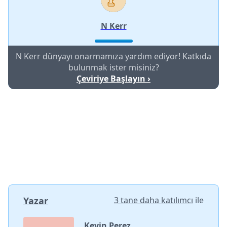
N Kerr
N Kerr dünyayı onarmamıza yardım ediyor! Katkıda
bulunmak ister misiniz?
Çeviriye Başlayın ›
Yazar
3 tane daha katılımcı
ile
Kevin Perez