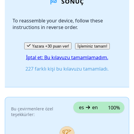
SONUÇ
Yorum Ekle
To reassemble your device, follow these
instructions in reverse order.
İptal
Yorum gönder
Yazara +30 puan ver!
İşleminiz tamam!
İptal et: Bu kılavuzu tamamlamadım.
227 farklı kişi bu kılavuzu tamamladı.
es
en
100%
Bu çevirmenlere özel
teşekkürler: