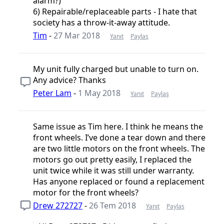
alarm?)
6) Repairable/replaceable parts - I hate that
society has a throw-it-away attitude.
Tim
-
27 Mar 2018
Yanıt
Paylaş
My unit fully charged but unable to turn on.
Any advice? Thanks
Peter Lam
-
1 May 2018
Yanıt
Paylaş
Same issue as Tim here. I think he means the
front wheels. I’ve done a tear down and there
are two little motors on the front wheels. The
motors go out pretty easily, I replaced the
unit twice while it was still under warranty.
Has anyone replaced or found a replacement
motor for the front wheels?
Drew 272727
-
26 Tem 2018
Yanıt
Paylaş