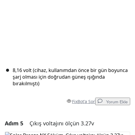
8,16 volt (cihaz, kullanımdan önce bir gün boyunca
şarj olması için doğrudan güneş ışığında
bırakılmıştı)
FixBot'a Sor
Yorum Ekle
Adım 5
Çıkış voltajını ölçün 3.27v
Yorum Ekle