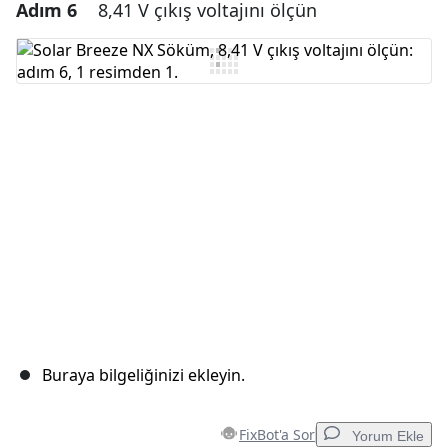
Adım 6
8,41 V çıkış voltajını ölçün
Yorum Ekle
Yorum Ekle
İptal
Yorum gönder
Buraya bilgeliğinizi ekleyin.
FixBot'a Sor
Yorum Ekle