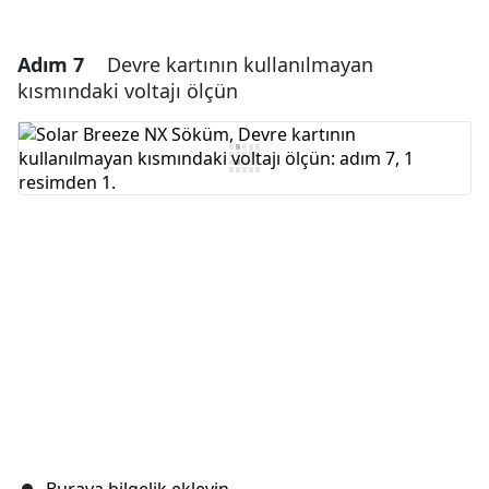
Adım 7
Devre kartının kullanılmayan
Yorum Ekle
kısmındaki voltajı ölçün
Yorum Ekle
İptal
Yorum gönder