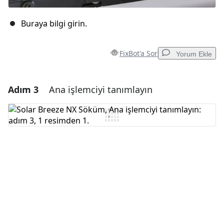
Buraya bilgi girin.
FixBot'a Sor
Yorum Ekle
Adım 3
Ana işlemciyi tanımlayın
Yorum Ekle
Yorum Ekle
İptal
Yorum gönder