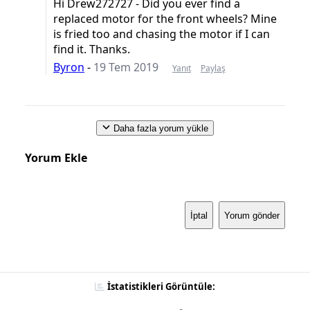
Hi Drew272727 - Did you ever find a
replaced motor for the front wheels? Mine
is fried too and chasing the motor if I can
find it. Thanks.
Byron
-
19 Tem 2019
Yanıt
Paylaş
Daha fazla yorum yükle
Yorum Ekle
İptal
Yorum gönder
İstatistikleri Görüntüle: