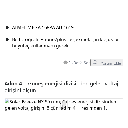
ATMEL MEGA 168PA AU 1619
Bu fotoğrafı iPhone7plus ile çekmek için küçük bir
büyüteç kullanmam gerekti
FixBot'a Sor
Yorum Ekle
Adım 4
Güneş enerjisi dizisinden gelen voltaj
Yorum Ekle
girişini ölçün
Yorum Ekle
İptal
Yorum gönder