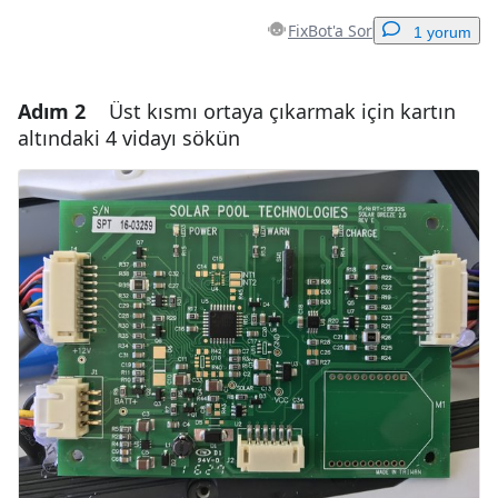
FixBot'a Sor
1 yorum
Adım 2
Üst kısmı ortaya çıkarmak için kartın
Yorum Ekle
altındaki 4 vidayı sökün
Yorum Ekle
İptal
Yorum gönder