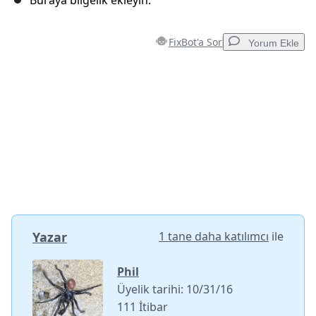
Buraya bilgelik ekleyin.
FixBot'a Sor
Yorum Ekle
Yorum Ekle
Yorum Ekle
İptal
Yorum gönder
Yazar
1 tane daha katılımcı
ile
Phil
Üyelik tarihi: 10/31/16
111 İtibar