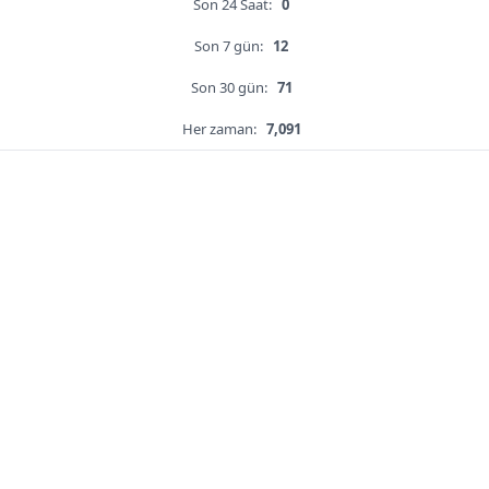
Son 24 Saat:
0
Son 7 gün:
12
Son 30 gün:
71
Her zaman:
7,091