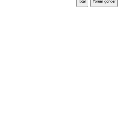
İptal
Yorum gönder