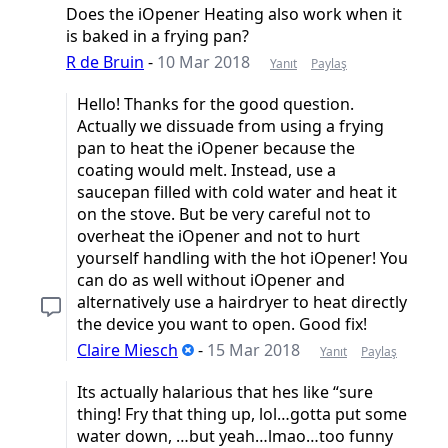
Does the iOpener Heating also work when it
is baked in a frying pan?
R de Bruin
-
10 Mar 2018
Yanıt
Paylaş
Hello! Thanks for the good question.
Actually we dissuade from using a frying
pan to heat the iOpener because the
coating would melt. Instead, use a
saucepan filled with cold water and heat it
on the stove. But be very careful not to
overheat the iOpener and not to hurt
yourself handling with the hot iOpener! You
can do as well without iOpener and
alternatively use a hairdryer to heat directly
the device you want to open. Good fix!
Claire Miesch
-
15 Mar 2018
Yanıt
Paylaş
Its actually halarious that hes like “sure
thing! Fry that thing up, lol…gotta put some
water down, …but yeah…lmao…too funny