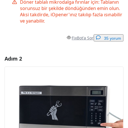
Döner tablalı mikrodalga fırınlar için: Tablanın
sorunsuz bir şekilde döndüğünden emin olun.
Aksi takdirde, iOpener'ınız takılıp fazla ısınabilir
ve yanabilir.
FixBot'a Sor
35 yorum
Adım 2
Yorum Ekle
Yorum Ekle
İptal
Yorum gönder