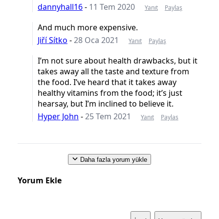
dannyhall16
-
11 Tem 2020
Yanıt
Paylaş
And much more expensive.
Jiří Sítko
-
28 Oca 2021
Yanıt
Paylaş
I’m not sure about health drawbacks, but it
takes away all the taste and texture from
the food. I’ve heard that it takes away
healthy vitamins from the food; it’s just
hearsay, but I’m inclined to believe it.
Hyper John
-
25 Tem 2021
Yanıt
Paylaş
Daha fazla yorum yükle
Yorum Ekle