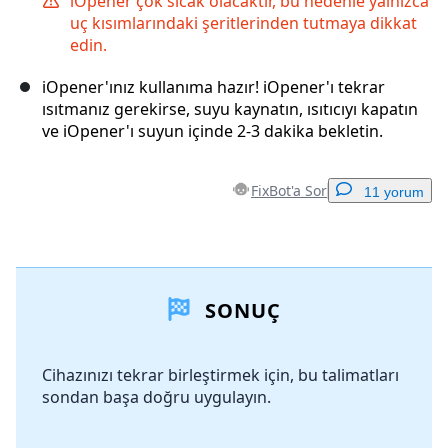
iOpener çok sıcak olacaktır, bu nedenle yalnızca
uç kısımlarındaki şeritlerinden tutmaya dikkat
edin.
iOpener'ınız kullanıma hazır! iOpener'ı tekrar
ısıtmanız gerekirse, suyu kaynatın, ısıtıcıyı kapatın
ve iOpener'ı suyun içinde 2-3 dakika bekletin.
FixBot'a Sor
11 yorum
Yorum Ekle
SONUÇ
Yorum Ekle
Cihazınızı tekrar birleştirmek için, bu talimatları
sondan başa doğru uygulayın.
İptal
Yorum gönder