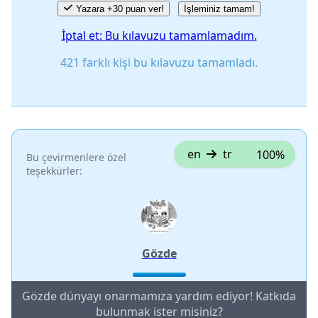
Yazara +30 puan ver!
İşleminiz tamam!
İptal et: Bu kılavuzu tamamlamadım.
421 farklı kişi bu kılavuzu tamamladı.
en
tr
100%
Bu çevirmenlere özel
teşekkürler:
Gözde
Gözde dünyayı onarmamıza yardım ediyor! Katkıda
bulunmak ister misiniz?