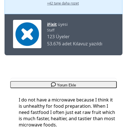
+42 tane daha rozet
iFixit
üyesi
Staff
123 Üyeler
53.676 adet Kılavuz yazıldı
Yorum Ekle
I do not have a microwave because I think it
is unhealthy for food preparation. When I
need fastfood I often just eat raw fruit which
is much faster, healtier, and tastier than most
microwave foods.