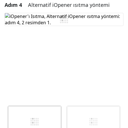
Adım 4
Alternatif iOpener ısıtma yöntemi
Yorum Ekle
Yorum Ekle
İptal
Yorum gönder