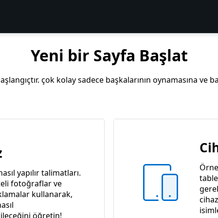
Yeni bir Sayfa Başlat
başlangıçtır. çok kolay sadece başkalarının oynamasına ve ba
Ci
z
Örneğ
sıl yapılır talimatları.
table
eli fotoğraflar ve
gerek
ıklamalar kullanarak,
ciha
asıl
isim
ileceğini öğretin!