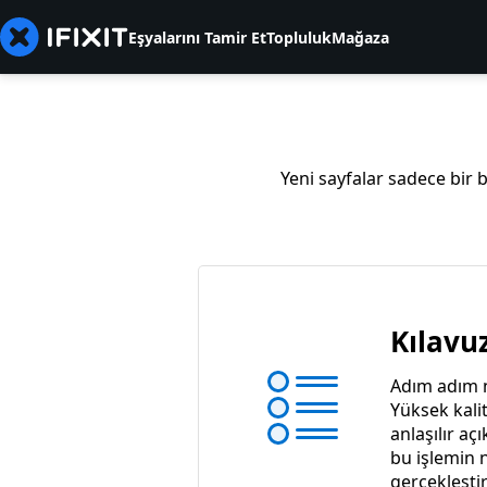
Eşyalarını Tamir Et
Topluluk
Mağaza
Yeni sayfalar sadece bir 
Kılavu
Adım adım na
Yüksek kalit
anlaşılır aç
bu işlemin n
gerçekleştir