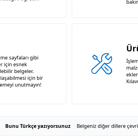
bakı
Ür
me sayfaları gibi
İşlem
er için esnek
malz
ebilir belgeler.
ekle
laşabilmesi için bir
Kılav
lemeyi unutmayın!
Bunu Türkçe yazıyorsunuz
Belgeniz diğer dillere çevril