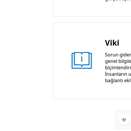
Viki
Sorun gider
genel bilgil
biçimlendiril
İnsanların u
bağlantı ek
tr