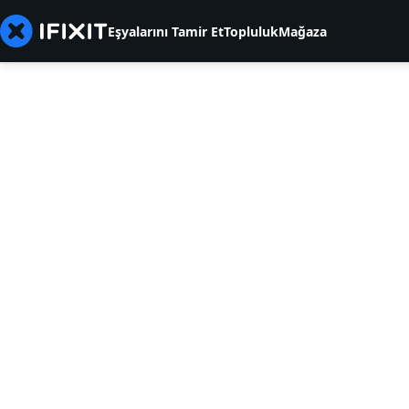
Eşyalarını Tamir Et
Topluluk
Mağaza