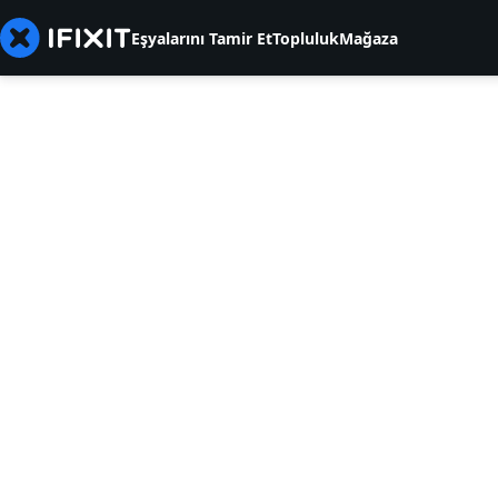
Eşyalarını Tamir Et
Topluluk
Mağaza