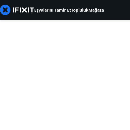
Eşyalarını Tamir Et
Topluluk
Mağaza