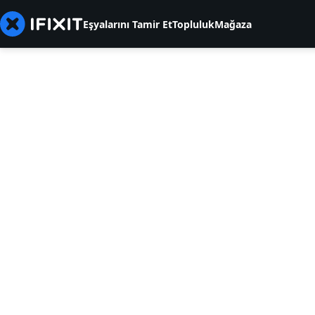
Eşyalarını Tamir Et
Topluluk
Mağaza