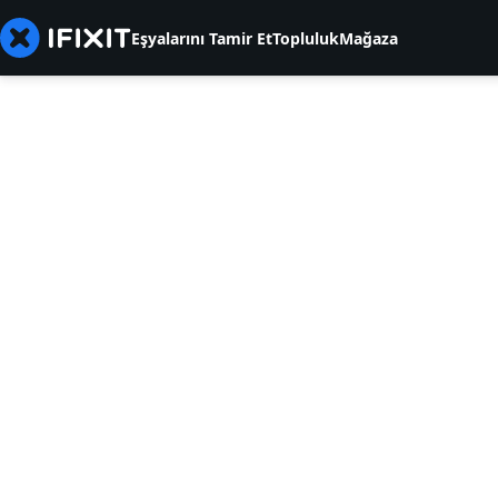
Eşyalarını Tamir Et
Topluluk
Mağaza