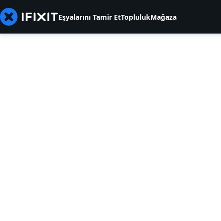
Eşyalarını Tamir Et
Topluluk
Mağaza