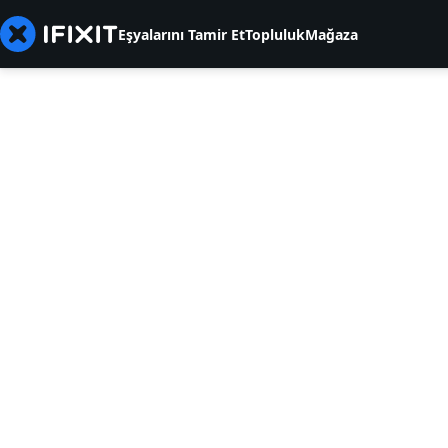
Eşyalarını Tamir Et
Topluluk
Mağaza